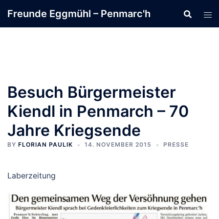
Zum
Freunde Eggmühl – Penmarc'h
Inhalt
springen
Besuch Bürgermeister
Kiendl in Penmarch – 70
Jahre Kriegsende
BY
FLORIAN PAULIK
14. NOVEMBER 2015
PRESSE
Laberzeitung