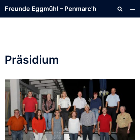
Zum
Freunde Eggmühl – Penmarc'h
Inhalt
springen
Präsidium