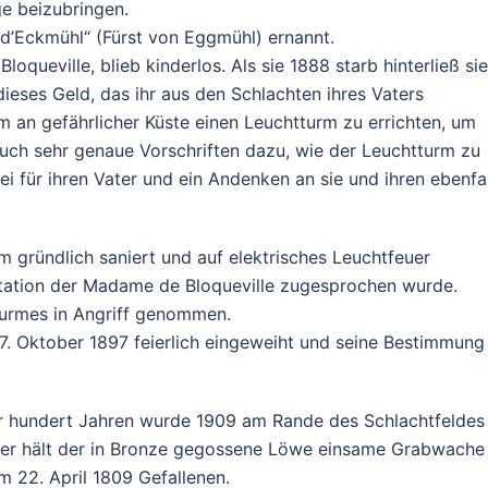
ge beizubringen.
d’Eckmühl“ (Fürst von Eggmühl) ernannt.
queville, blieb kinderlos. Als sie 1888 starb hinterließ sie
eses Geld, das ihr aus den Schlachten ihres Vaters
an gefährlicher Küste einen Leuchtturm zu errichten, um
uch sehr genaue Vorschriften dazu, wie der Leuchtturm zu
ei für ihren Vater und ein Andenken an sie und ihren ebenfal
m gründlich saniert und auf elektrisches Leuchtfeuer
tation der Madame de Bloqueville zugesprochen wurde.
turmes in Angriff genommen.
. Oktober 1897 feierlich eingeweiht und seine Bestimmung
or hundert Jahren wurde 1909 am Rande des Schlachtfeldes
uer hält der in Bronze gegossene Löwe einsame Grabwache 
m 22. April 1809 Gefallenen.