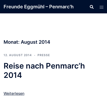
Zum
Freunde Eggmühl – Penmarc'h
Inhalt
springen
Monat:
August 2014
12. AUGUST 2014
PRESSE
Reise nach Penmarc’h
2014
Weiterlesen